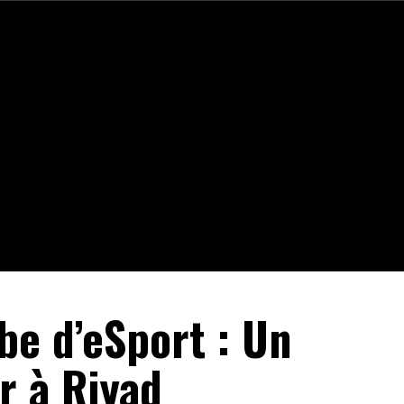
be d’eSport : Un
 à Riyad