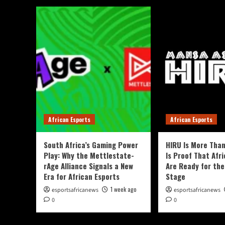
African Esports
African Esports
South Africa’s Gaming Power
HIRU Is More Than
Play: Why the Mettlestate-
Is Proof That Afri
rAge Alliance Signals a New
Are Ready for the
Era for African Esports
Stage
1 week ago
esportsafricanews
esportsafricanews
0
0