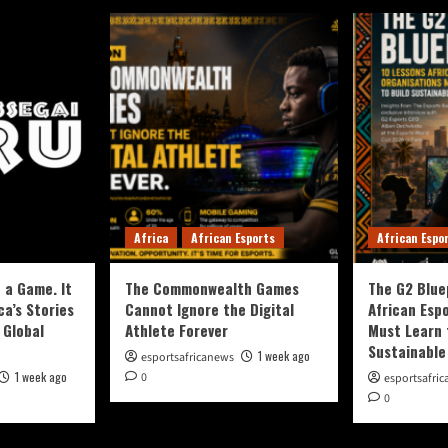
Africa
African Esports
African Espo
 a Game. It
The Commonwealth Games
The G2 Blue
ca’s Stories
Cannot Ignore the Digital
African Esp
 Global
Athlete Forever
Must Learn 
Sustainable
1 week ago
esportsafricanews
1 week ago
0
esportsafri
0