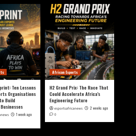
rts
African Esports
print: Ten Lessons
H2 Grand Prix: The Race That
orts Organisations
Could Accelerate Africa’s
to Build
Engineering Future
 Businesses
2 weeks ago
esportsafricanews
1 week ago
0
canews