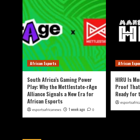
African Esports
African Espo
South Africa’s Gaming Power
HIRU Is Mo
Play: Why the Mettlestate-rAge
Proof That
Alliance Signals a New Era for
Ready for 
African Esports
esportsafri
1 week ago
esportsafricanews
0
You May Have Missed