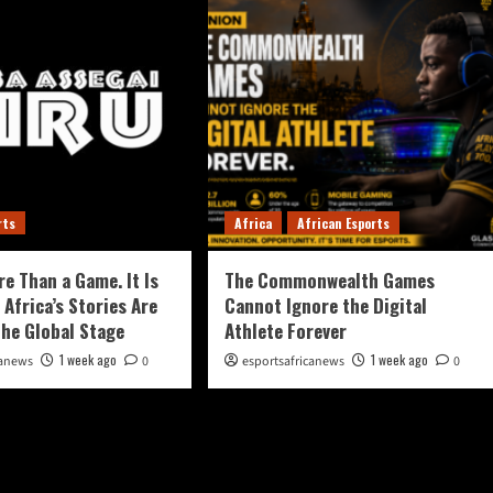
rts
Africa
African Esports
re Than a Game. It Is
The Commonwealth Games
 Africa’s Stories Are
Cannot Ignore the Digital
the Global Stage
Athlete Forever
1 week ago
1 week ago
canews
0
esportsafricanews
0